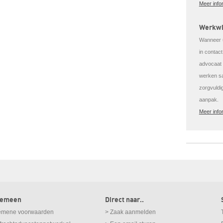
Meer info
Werkwi
Wanneer u
in contac
advocaat v
werken sa
zorgvuldi
aanpak.
Meer info
gemeen
Direct naar..
emene voorwaarden
> Zaak aanmelden