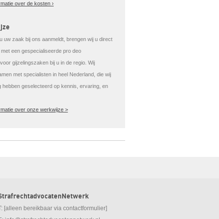
rmatie over de kosten ›
jze
 uw zaak bij ons aanmeldt, brengen wij u direct
t met een gespecialiseerde pro deo
oor gijzelingszaken bij u in de regio. Wij
men met specialisten in heel Nederland, die wij
g hebben geselecteerd op kennis, ervaring, en
rmatie over onze werkwijze >
StrafrechtadvocatenNetwerk
T: [alleen bereikbaar via contactformulier]