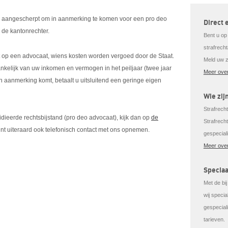
en aangescherpt om in aanmerking te komen voor een pro deo
Direct 
j de kantonrechter.
Bent u op
strafrech
bt op een advocaat, wiens kosten worden vergoed door de Staat.
Meld uw z
ankelijk van uw inkomen en vermogen in het peiljaar (twee jaar
Meer over
n aanmerking komt, betaalt u uitsluitend een geringe eigen
Wie zij
Strafrechte
dieerde rechtsbijstand (pro deo advocaat), kijk dan op
de
Strafrech
unt uiteraard ook telefonisch contact met ons opnemen.
gespecial
Meer over
Speciaa
Met de bi
wij speci
gespeciali
tarieven.