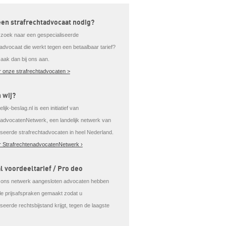
een strafrechtadvocaat nodig?
 zoek naar een gespecialiseerde
tadvocaat die werkt tegen een betaalbaar tarief?
aak dan bij ons aan.
 onze strafrechtadvocaten >
n wij?
lijk-beslag.nl is een initiatief van
tadvocatenNetwerk, een landelijk netwerk van
iseerde strafrechtadvocaten in heel Nederland.
 StrafrechtenadvocatenNetwerk ›
l voordeeltarief / Pro deo
j ons netwerk aangesloten advocaten hebben
ale prijsafspraken gemaakt zodat u
seerde rechtsbijstand krijgt, tegen de laagste