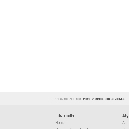
U bevindt zich hier:
Home
>
Direct een advocaat
Informatie
Al
Home
Alg