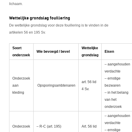
lichaam.
Wettelijke grondslag fouillering
De wettelijke grondslag voor deze fouillering is te vinden in de
artikelen 56 en 195 Sv.
Soort
Wettelijke
Wie bevoegd / bevel
Eisen
onderzoek
grondslag
– aangehouden
verdachte
Onderzoek
– ernstige
art. 56 lid
aan
Opsporingsambtenaren
bezwaren
4 Sv.
kleding
– in het belang
van het
onderzoek
– aangehouden
verdachte
Onderzoek
– R-C (art. 195)
Art. 56 lid
– ernstige