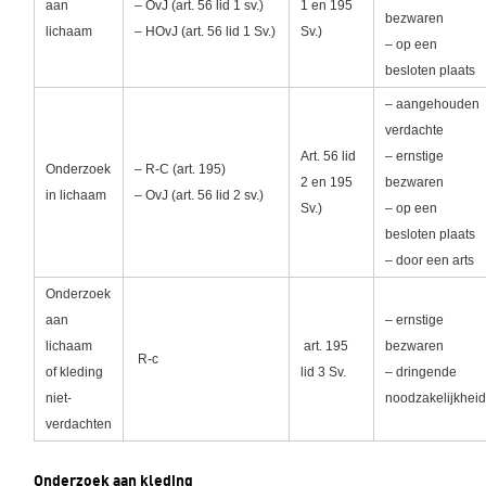
aan
– OvJ (art. 56 lid 1 sv.)
1 en 195
bezwaren
lichaam
– HOvJ (art. 56 lid 1 Sv.)
Sv.)
– op een
besloten plaats
– aangehouden
verdachte
Art. 56 lid
– ernstige
Onderzoek
– R-C (art. 195)
2 en 195
bezwaren
in lichaam
– OvJ (art. 56 lid 2 sv.)
Sv.)
– op een
besloten plaats
– door een arts
Onderzoek
aan
– ernstige
lichaam
art. 195
bezwaren
R-c
of kleding
lid 3 Sv.
– dringende
niet-
noodzakelijkhei
verdachten
Onderzoek aan kleding