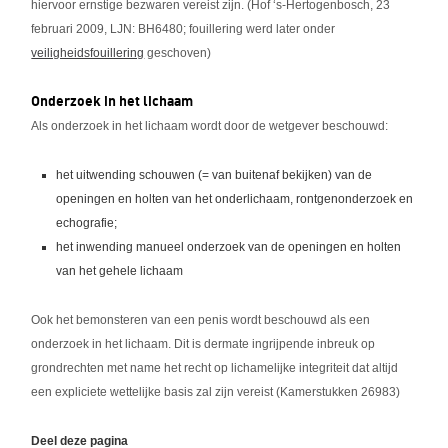
hiervoor ernstige bezwaren vereist zijn. (Hof ‘s-Hertogenbosch, 23
februari 2009, LJN: BH6480; fouillering werd later onder
veiligheidsfouillering
geschoven)
Onderzoek in het lichaam
Als onderzoek in het lichaam wordt door de wetgever beschouwd:
het uitwending schouwen (= van buitenaf bekijken) van de
openingen en holten van het onderlichaam, rontgenonderzoek en
echografie;
het inwending manueel onderzoek van de openingen en holten
van het gehele lichaam
Ook het bemonsteren van een penis wordt beschouwd als een
onderzoek in het lichaam. Dit is dermate ingrijpende inbreuk op
grondrechten met name het recht op lichamelijke integriteit dat altijd
een expliciete wettelijke basis zal zijn vereist (Kamerstukken 26983)
Deel deze pagina