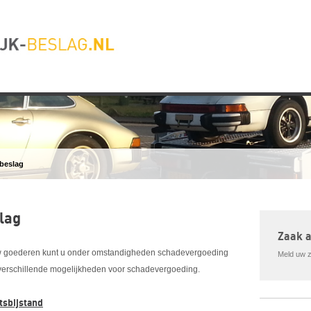
beslag
lag
Zaak 
p uw goederen kunt u onder omstandigheden schadevergoeding
Meld uw za
e verschillende mogelijkheden voor schadevergoeding.
tsbijstand