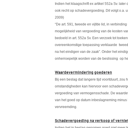
Indien het klaagschrift ex artikel 552a Sv. late
ook recht op schadevergoeding. Dit volgt o.a. 
2009)
“De art. 591, tweede en vijfde lid, in verbinding
mogelijkheid van vergoeding van de kosten van
bedoeld in art. 552a Sv. Een verzoek tot toeke
overeenkomstige toepassing verklaarde tweede
na het eindigen van de zaak”. Onder het eindig
onherroepelijk worden van de beslissing op het
Waardevermindering goederen
Bij een beslag dat langere tijd voortduurt, zo
omstandigheden kan hiervoor een schadeverg
vergoeding van vermogensschade. De waardeve
van het goed op datum inbeslagneming minus h
vervreemding.
Schadevergoeding na verkoop of vernie
Indien het in beslag genomen goed niet meer t