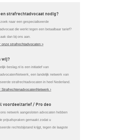
een strafrechtadvocaat nodig?
 zoek naar een gespecialiseerde
tadvocaat die werkt tegen een betaalbaar tarief?
aak dan bij ons aan.
 onze strafrechtadvocaten >
n wij?
lijk-beslag.nl is een initiatief van
tadvocatenNetwerk, een landelijk netwerk van
iseerde strafrechtadvocaten in heel Nederland.
 StrafrechtenadvocatenNetwerk ›
l voordeeltarief / Pro deo
j ons netwerk aangesloten advocaten hebben
ale prijsafspraken gemaakt zodat u
seerde rechtsbijstand krijgt, tegen de laagste