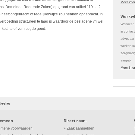
Meer info
nst Domeinen Roerende Zaken) op grond van artikel 119 lid 2
p heeft opgebracht of redelijkerwijze zou hebben opgebracht. In
Werkwi
ergoeding structureel te laag is waardoor de beslagene vrijwel
Wanneer u
erkochte of vernietigde goed.
in contac
advocaat v
werken sa
zorgvuldi
aanpak.
Meer info
beslag
gemeen
Direct naar..
emene voorwaarden
> Zaak aanmelden