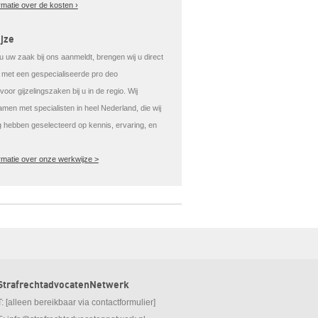
rmatie over de kosten ›
jze
 uw zaak bij ons aanmeldt, brengen wij u direct
t met een gespecialiseerde pro deo
oor gijzelingszaken bij u in de regio. Wij
men met specialisten in heel Nederland, die wij
g hebben geselecteerd op kennis, ervaring, en
rmatie over onze werkwijze >
StrafrechtadvocatenNetwerk
T: [alleen bereikbaar via contactformulier]