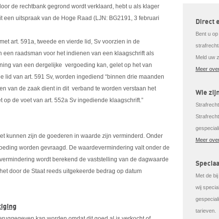
r door de rechtbank gegrond wordt verklaard, hebt u als klager
uit een uitspraak van de Hoge Raad (LJN: BG2191, 3 februari
Direct 
Bent u op
 met art. 591a, tweede en vierde lid, Sv voorzien in de
strafrech
 een raadsman voor het indienen van een klaagschrift als
Meld uw z
nning van een dergelijke vergoeding kan, gelet op het van
Meer over
 lid van art. 591 Sv, worden ingediend “binnen drie maanden
en van de zaak dient in dit verband te worden verstaan het
Wie zij
 op de voet van art. 552a Sv ingediende klaagschrift.”
Strafrechte
Strafrech
gespecial
u het kunnen zijn de goederen in waarde zijn verminderd. Onder
Meer over
oeding worden gevraagd. De waardevermindering valt onder de
rmindering wordt berekend de vaststelling van de dagwaarde
Speciaa
et door de Staat reeds uitgekeerde bedrag op datum
Met de bi
wij speci
gespeciali
tiging
tarieven.
eruggegeven kan worden omdat dit goed al is verkocht of